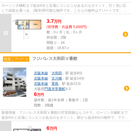
ローソン大橋町まで徒歩6分と近場にコンビニがあるのもポイント。行く先に応
じて経路を選べる、2駅利用可能な物件です。こちらの物件はアパートです。駅
まで徒歩9分なので、アクセスの...
3.7
万
円
(管理費・共益費 5,000円)
敷：0ヶ月｜礼：0ヶ月
所在階：2階
間取り：1K
面積：19.87㎡
フジパレス大和田Ⅴ番館
賃貸｜アパート
京阪本線
「
大和田
」駅 徒歩8分
京阪本線
「
古川橋
」駅 徒歩14分
京阪本線
「
萱島
」駅 徒歩21分
大阪府
門真市
常盤町
4-3
6
万円
築年数：築1年未満 ｜募集中：
1室
階数：3階建
新着情報：フジパレス大和田Ⅴ番館の空室情報ならコチラ。ローソン大橋町まで
徒歩6分と近場にコンビニがあるのもポイント。駅から徒歩8分の物件で、アクセ
ス良好です。ごみ置き場も用意...
6
万
円