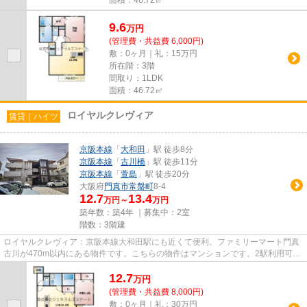
9.6
万
円
(管理費・共益費 6,000円)
敷：0ヶ月｜礼：15万円
所在階：3階
間取り：1LDK
面積：46.72㎡
ロイヤルクレヴィア
賃貸｜ハイツ
京阪本線
「
大和田
」駅 徒歩8分
京阪本線
「
古川橋
」駅 徒歩11分
京阪本線
「
萱島
」駅 徒歩20分
大阪府
門真市
常盤町
8-4
12.7
13.4
万円～
万円
築年数：築4年 ｜募集中：
2室
階数：3階建
ロイヤルクレヴィア：京阪本線大和田駅にも近くて便利。ファミリーマート門真
古川が470m以内にある物件です。こちらの物件はマンションです。2駅利用可能
の物件です。物件をお探しの方...
12.7
万
円
(管理費・共益費 8,000円)
敷：0ヶ月｜礼：30万円