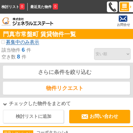
0
0
検討リスト
最近見た物件
お問合せ
門真市常盤町 賃貸物件一覧
募集中のみ表示
6
該当物件
件
8
空き数
件
さらに条件を絞り込む
物件リクエスト
チェックした物件をまとめて
検討リストに追加
お問い合わせ
コーポタカハシA
賃貸｜マンション