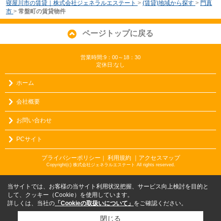
寝屋川市の賃貸｜株式会社ジェネラルエステート
>
(賃貸)地域から探す
>
門真
市
>
常盤町の賃貸物件
ページトップに戻る
営業時間:9：00～18：30
定休日:なし
ホーム
会社概要
お問い合わせ
PCサイト
プライバシーポリシー
利用規約
｜アクセスマップ
｜
Copyright(c) 株式会社ジェネラルエステート All rights reserved.
当サイトでは、お客様の当サイト利用状況把握、サービス向上検討を目的と
して、クッキー（Cookie）を使用しています。
詳しくは、当社の
「Cookieの取扱いについて」
をご確認ください。
閉じる