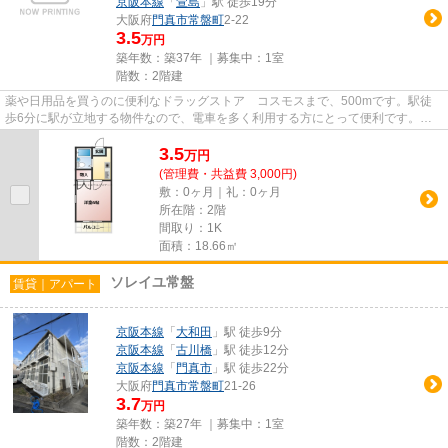
京阪本線
「
萱島
」駅 徒歩19分
大阪府
門真市
常盤町
2-22
3.5
万円
築年数：築37年 ｜募集中：
1室
階数：2階建
薬や日用品を買うのに便利なドラッグストア コスモスまで、500mです。駅徒
歩6分に駅が立地する物件なので、電車を多く利用する方にとって便利です。お
使いいただける駅は2駅あり、行...
3.5
万
円
(管理費・共益費 3,000円)
敷：0ヶ月｜礼：0ヶ月
所在階：2階
間取り：1K
面積：18.66㎡
ソレイユ常盤
賃貸｜アパート
京阪本線
「
大和田
」駅 徒歩9分
京阪本線
「
古川橋
」駅 徒歩12分
京阪本線
「
門真市
」駅 徒歩22分
大阪府
門真市
常盤町
21-26
3.7
万円
築年数：築27年 ｜募集中：
1室
階数：2階建