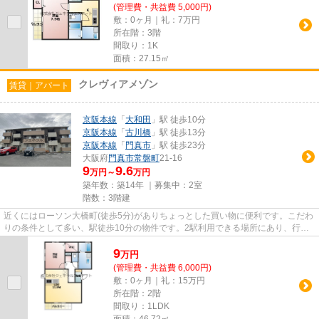
(管理費・共益費 5,000円)
敷：0ヶ月｜礼：7万円
所在階：3階
間取り：1K
面積：27.15㎡
クレヴィアメゾン
賃貸｜アパート
京阪本線
「
大和田
」駅 徒歩10分
京阪本線
「
古川橋
」駅 徒歩13分
京阪本線
「
門真市
」駅 徒歩23分
大阪府
門真市
常盤町
21-16
9
9.6
万円～
万円
築年数：築14年 ｜募集中：
2室
階数：3階建
近くにはローソン大橋町(徒歩5分)がありちょっとした買い物に便利です。こだわ
りの条件として多い、駅徒歩10分の物件です。2駅利用できる場所にあり、行き
先に合わせて使い分けができ...
9
万
円
(管理費・共益費 6,000円)
敷：0ヶ月｜礼：15万円
所在階：2階
間取り：1LDK
面積：46.72㎡