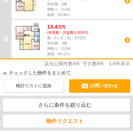
所在階：2階
間取り：2LDK
面積：60.98㎡
13.4
万
円
(管理費・共益費 8,000円)
敷：0ヶ月｜礼：30万円
所在階：3階
間取り：2LDK
面積：60.15㎡
該当公開件数
6
件 空き数
8
件
1-6
件表示
チェックした物件をまとめて
検討リストに追加
お問い合わせ
さらに条件を絞り込む
物件リクエスト