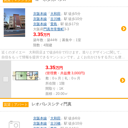
京阪本線
「
大和田
」駅 徒歩5分
京阪本線
「
古川橋
」駅 徒歩10分
京阪本線
「
萱島
」駅 徒歩17分
大阪府
門真市
常盤町
3-3
3.35
万円
築年数：築44年 ｜募集中：
1室
階数：4階建
近くのダイエー 大和田店まで徒歩6分で行けます。造りとデザインに関して、
自信をもって情報を提供できるマンションです。よくお出かけをする方にも便利
な、2駅利用可能な物件です。...
3.35
万
円
(管理費・共益費 3,000円)
敷：0ヶ月｜礼：0ヶ月
所在階：1階
間取り：1K
面積：20.00㎡
レオパレスシティ門真
賃貸｜アパート
京阪本線
「
大和田
」駅 徒歩6分
京阪本線
「
古川橋
」駅 徒歩10分