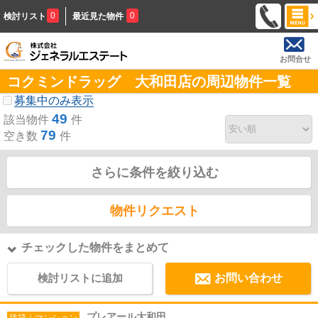
0
0
検討リスト
最近見た物件
お問合せ
コクミンドラッグ 大和田店の周辺物件一覧
募集中のみ表示
49
該当物件
件
79
空き数
件
さらに条件を絞り込む
物件リクエスト
チェックした物件をまとめて
検討リストに追加
お問い合わせ
プレアール大和田
賃貸｜マンション