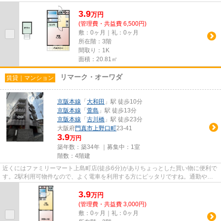
クセスが可能な物件です。防犯...
3.9
万
円
(管理費・共益費 6,500円)
敷：0ヶ月｜礼：0ヶ月
所在階：3階
間取り：1K
面積：20.81㎡
リマーク・オーワダ
賃貸｜マンション
京阪本線
「
大和田
」駅 徒歩10分
京阪本線
「
萱島
」駅 徒歩13分
京阪本線
「
古川橋
」駅 徒歩23分
大阪府
門真市
上野口町
23-41
3.9
万円
築年数：築34年 ｜募集中：
1室
階数：4階建
近くにはファミリーマート上島町店(徒歩6分)がありちょっとした買い物に便利で
す。2駅利用可物件なので、よく電車を利用する方にピッタリですね。通勤やお
出かけに便利な、徒歩10分に...
3.9
万
円
(管理費・共益費 3,000円)
敷：0ヶ月｜礼：0ヶ月