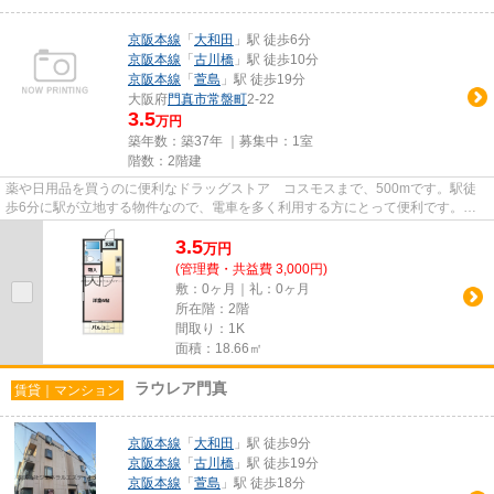
京阪本線
「
大和田
」駅 徒歩6分
京阪本線
「
古川橋
」駅 徒歩10分
京阪本線
「
萱島
」駅 徒歩19分
大阪府
門真市
常盤町
2-22
3.5
万円
築年数：築37年 ｜募集中：
1室
階数：2階建
薬や日用品を買うのに便利なドラッグストア コスモスまで、500mです。駅徒
歩6分に駅が立地する物件なので、電車を多く利用する方にとって便利です。お
使いいただける駅は2駅あり、行...
3.5
万
円
(管理費・共益費 3,000円)
敷：0ヶ月｜礼：0ヶ月
所在階：2階
間取り：1K
面積：18.66㎡
ラウレア門真
賃貸｜マンション
京阪本線
「
大和田
」駅 徒歩9分
京阪本線
「
古川橋
」駅 徒歩19分
京阪本線
「
萱島
」駅 徒歩18分