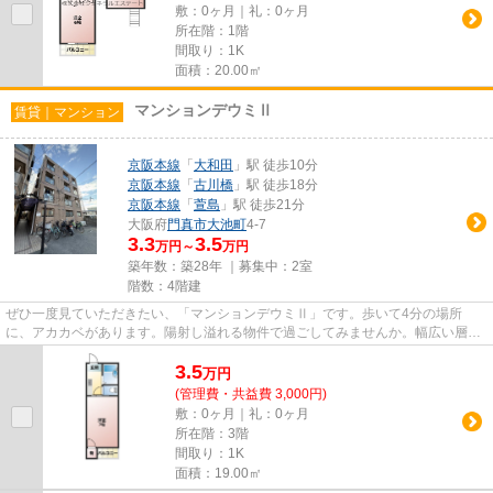
敷：0ヶ月｜礼：0ヶ月
所在階：1階
間取り：1K
面積：20.00㎡
マンションデウミⅡ
賃貸｜マンション
京阪本線
「
大和田
」駅 徒歩10分
京阪本線
「
古川橋
」駅 徒歩18分
京阪本線
「
萱島
」駅 徒歩21分
大阪府
門真市
大池町
4-7
3.3
3.5
万円～
万円
築年数：築28年 ｜募集中：
2室
階数：4階建
ぜひ一度見ていただきたい、「マンションデウミⅡ」です。歩いて4分の場所
に、アカカベがあります。陽射し溢れる物件で過ごしてみませんか。幅広い層に
好評な、駅から徒歩10分に立地す...
3.5
万
円
(管理費・共益費 3,000円)
敷：0ヶ月｜礼：0ヶ月
所在階：3階
間取り：1K
面積：19.00㎡