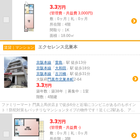
3.3
万
円
(管理費・共益費 3,000円)
敷：0ヶ月｜礼：0ヶ月
所在階：4階
間取り：1K
面積：18.00㎡
エクセレンス北巣本
賃貸｜マンション
京阪本線
「
萱島
」駅 徒歩13分
京阪本線
「
大和田
」駅 徒歩18分
京阪本線
「
古川橋
」駅 徒歩31分
大阪府
門真市
北巣本町
2-64
3.3
万円
築年数：築38年 ｜募集中：
1室
階数：4階建
ファミリーマート 門真上馬伏店まで徒歩6分と近場にコンビニがあるのもポイン
ト！防犯対策もバッチリなマンションタイプの物件です！近くに2駅ある、アク
セスが良い物件です！好評の駅...
3.3
万
円
(管理費・共益費 -)
敷：0ヶ月｜礼：0ヶ月
所在階：3階