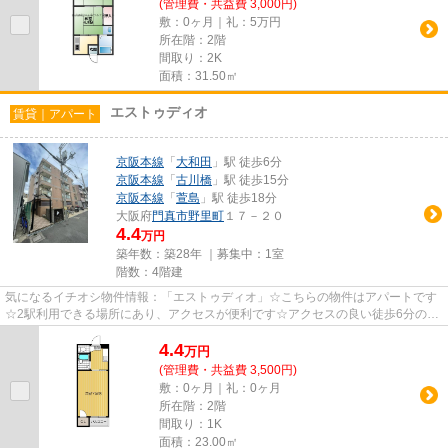
(管理費・共益費 3,000円)
敷：0ヶ月｜礼：5万円
所在階：2階
間取り：2K
面積：31.50㎡
エストゥディオ
賃貸｜アパート
京阪本線
「
大和田
」駅 徒歩6分
京阪本線
「
古川橋
」駅 徒歩15分
京阪本線
「
萱島
」駅 徒歩18分
大阪府
門真市
野里町
１７－２０
4.4
万円
築年数：築28年 ｜募集中：
1室
階数：4階建
気になるイチオシ物件情報：「エストゥディオ」☆こちらの物件はアパートです
☆2駅利用できる場所にあり、アクセスが便利です☆アクセスの良い徒歩6分の物
件です☆たくさんの物件をご用意...
4.4
万
円
(管理費・共益費 3,500円)
敷：0ヶ月｜礼：0ヶ月
所在階：2階
間取り：1K
面積：23.00㎡