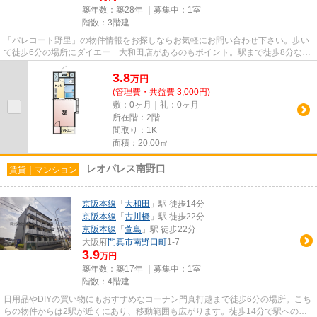
築年数：築28年 ｜募集中：
1室
階数：3階建
「パレコート野里」の物件情報をお探しならお気軽にお問い合わせ下さい。歩い
て徒歩6分の場所にダイエー 大和田店があるのもポイント。駅まで徒歩8分なの
で、アクセスの良い物件です...
3.8
万
円
(管理費・共益費 3,000円)
敷：0ヶ月｜礼：0ヶ月
所在階：2階
間取り：1K
面積：20.00㎡
レオパレス南野口
賃貸｜マンション
京阪本線
「
大和田
」駅 徒歩14分
京阪本線
「
古川橋
」駅 徒歩22分
京阪本線
「
萱島
」駅 徒歩22分
大阪府
門真市
南野口町
1-7
3.9
万円
築年数：築17年 ｜募集中：
1室
階数：4階建
日用品やDIYの買い物にもおすすめなコーナン門真打越まで徒歩6分の場所。こち
らの物件からは2駅が近くにあり、移動範囲も広がります。徒歩14分で駅へのア