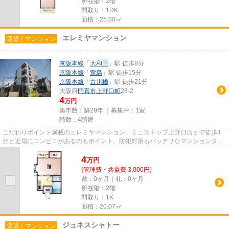
所在階：2階
間取り：1DK
面積：25.00㎡
エレミヤマンション
賃貸｜マンション
京阪本線
「
大和田
」駅 徒歩8分
京阪本線
「
萱島
」駅 徒歩15分
京阪本線
「
古川橋
」駅 徒歩21分
大阪府
門真市
上野口町
28-2
4
万円
築年数：築29年 ｜募集中：
1室
階数：4階建
こだわりポイント満載のエレミヤマンション。ミニストップ上野口店まで徒歩4
分と近場にコンビニがあるのもポイント。防犯対策もバッチリなマンションタイ
プの物件です。行動範囲が広が...
4
万
円
(管理費・共益費 3,000円)
敷：0ヶ月｜礼：0ヶ月
所在階：2階
間取り：1K
面積：20.07㎡
ジュネスシャトー
賃貸｜マンション