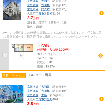
京阪本線
「
大和田
」駅 徒歩9分
京阪本線
「
古川橋
」駅 徒歩12分
京阪本線
「
門真市
」駅 徒歩22分
大阪府
門真市
常盤町
21-26
3.7
万円
築年数：築27年 ｜募集中：
1室
階数：2階建
ローソン大橋町まで徒歩6分と近場にコンビニがあるのもポイント。行く先に応
じて経路を選べる、2駅利用可能な物件です。こちらの物件はアパートです。駅
まで徒歩9分なので、アクセスの...
3.7
万
円
(管理費・共益費 5,000円)
敷：0ヶ月｜礼：0ヶ月
所在階：2階
間取り：1K
面積：19.87㎡
パレコート野里
賃貸｜マンション
京阪本線
「
大和田
」駅 徒歩8分
京阪本線
「
古川橋
」駅 徒歩19分
京阪本線
「
萱島
」駅 徒歩18分
大阪府
門真市
野里町
40-11
3.8
万円