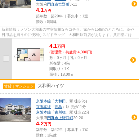
大阪府
門真市
宮野町
3-11
4.1
万円
築年数：築29年 ｜募集中：
1室
階数：5階建
新着情報：メゾン大和田の空室情報ならコチラ。家から158mのところに、薬や
日用品を買うのに便利なスギドラッグ 大和田駅前店があります。共用部にはエ
レベータ・敷地内ごみ置き場な...
4.1
万
円
(管理費・共益費 4,000円)
敷：0ヶ月｜礼：0ヶ月
所在階：4階
間取り：1K
面積：18.00㎡
大和田ハイツ
賃貸｜マンション
京阪本線
「
大和田
」駅 徒歩9分
京阪本線
「
萱島
」駅 徒歩11分
京阪本線
「
古川橋
」駅 徒歩22分
大阪府
門真市
上野口町
20-20
4.2
万円
築年数：築42年 ｜募集中：
1室
階数：3階建