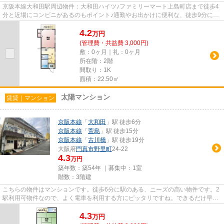
京阪本線大和田駅周辺物件：大和田ハイツ♪ファミリーマート上島町店まで徒歩4
分と近場にコンビニがあるのもポイント♪通勤やお出かけに便利な、徒歩9分に駅
のある物件です♪初期費用はカ...
4.2
万
円
(管理費・共益費 3,000円)
敷：0ヶ月｜礼：0ヶ月
所在階：2階
間取り：1K
面積：22.50㎡
太陽マンション
賃貸｜マンション
京阪本線
「
大和田
」駅 徒歩6分
京阪本線
「
萱島
」駅 徒歩15分
京阪本線
「
古川橋
」駅 徒歩19分
大阪府
門真市
野里町
24-22
4.3
万円
築年数：築54年 ｜募集中：
1室
階数：3階建
こちらの物件はマンションです。徒歩6分に駅のある、ニーズの高い物件です。2
駅利用可物件なので、よく電車を利用する方にピッタリですね。できるだけ早め
に不動産情報を集めたい方は...
4.3
万
円