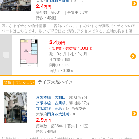
大阪府
門真市
宮前町
１３－２
2.4
万円
築年数：築53年 ｜募集中：
1室
階数：4階建
気になるイチオシ物件情報：「宮前ハイム」。住みやすさが満載でイチオシのア
パートはこちらです。歩いて13分ほどで駅にアクセスできる、立地の良さも魅力
の物件です。門真市エリアや...
2.4
万
円
(管理費・共益費 4,000円)
敷：0ヶ月｜礼：0ヶ月
所在階：4階
間取り：1K
面積：30.00㎡
ライフ大池ハイツ
賃貸｜マンション
京阪本線
「
大和田
」駅 徒歩9分
京阪本線
「
古川橋
」駅 徒歩17分
京阪本線
「
萱島
」駅 徒歩22分
大阪府
門真市
大池町
2-8
2.9
万円
築年数：築36年 ｜募集中：
1室
階数：4階建