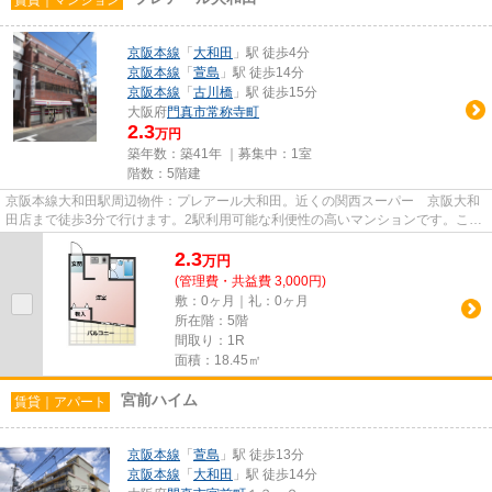
京阪本線
「
大和田
」駅 徒歩4分
京阪本線
「
萱島
」駅 徒歩14分
京阪本線
「
古川橋
」駅 徒歩15分
大阪府
門真市
常称寺町
2.3
万円
築年数：築41年 ｜募集中：
1室
階数：5階建
京阪本線大和田駅周辺物件：プレアール大和田。近くの関西スーパー 京阪大和
田店まで徒歩3分で行けます。2駅利用可能な利便性の高いマンションです。こち
らの物件はマンションです。...
2.3
万
円
(管理費・共益費 3,000円)
敷：0ヶ月｜礼：0ヶ月
所在階：5階
間取り：1R
面積：18.45㎡
宮前ハイム
賃貸｜アパート
京阪本線
「
萱島
」駅 徒歩13分
京阪本線
「
大和田
」駅 徒歩14分