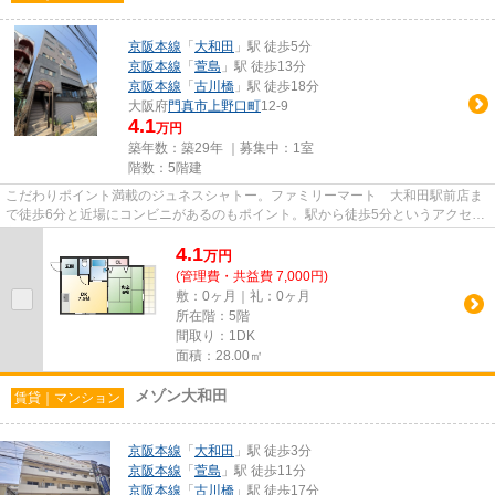
京阪本線
「
大和田
」駅 徒歩5分
京阪本線
「
萱島
」駅 徒歩13分
京阪本線
「
古川橋
」駅 徒歩18分
大阪府
門真市
上野口町
12-9
4.1
万円
築年数：築29年 ｜募集中：
1室
階数：5階建
こだわりポイント満載のジュネスシャトー。ファミリーマート 大和田駅前店ま
で徒歩6分と近場にコンビニがあるのもポイント。駅から徒歩5分というアクセス
良好な駅近物件はいかがです...
4.1
万
円
(管理費・共益費 7,000円)
敷：0ヶ月｜礼：0ヶ月
所在階：5階
間取り：1DK
面積：28.00㎡
メゾン大和田
賃貸｜マンション
京阪本線
「
大和田
」駅 徒歩3分
京阪本線
「
萱島
」駅 徒歩11分
京阪本線
「
古川橋
」駅 徒歩17分