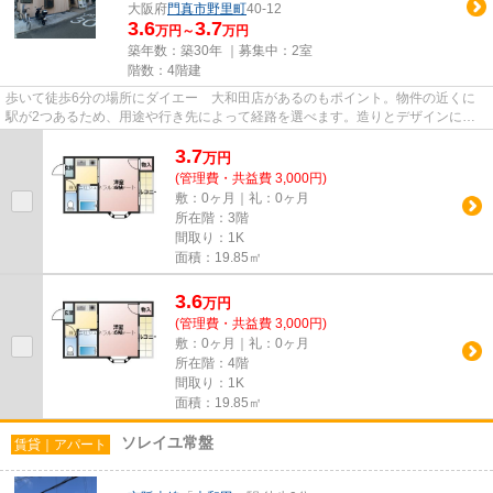
大阪府
門真市
野里町
40-12
3.6
3.7
万円～
万円
築年数：築30年 ｜募集中：
2室
階数：4階建
歩いて徒歩6分の場所にダイエー 大和田店があるのもポイント。物件の近くに
駅が2つあるため、用途や行き先によって経路を選べます。造りとデザインに関
して、自信をもって情報を提供...
3.7
万
円
(管理費・共益費 3,000円)
敷：0ヶ月｜礼：0ヶ月
所在階：3階
間取り：1K
面積：19.85㎡
3.6
万
円
(管理費・共益費 3,000円)
敷：0ヶ月｜礼：0ヶ月
所在階：4階
間取り：1K
面積：19.85㎡
ソレイユ常盤
賃貸｜アパート