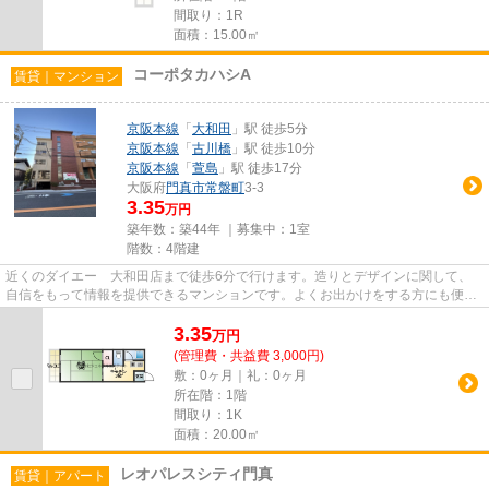
間取り：1R
面積：15.00㎡
コーポタカハシA
賃貸｜マンション
京阪本線
「
大和田
」駅 徒歩5分
京阪本線
「
古川橋
」駅 徒歩10分
京阪本線
「
萱島
」駅 徒歩17分
大阪府
門真市
常盤町
3-3
3.35
万円
築年数：築44年 ｜募集中：
1室
階数：4階建
近くのダイエー 大和田店まで徒歩6分で行けます。造りとデザインに関して、
自信をもって情報を提供できるマンションです。よくお出かけをする方にも便利
な、2駅利用可能な物件です。...
3.35
万
円
(管理費・共益費 3,000円)
敷：0ヶ月｜礼：0ヶ月
所在階：1階
間取り：1K
面積：20.00㎡
レオパレスシティ門真
賃貸｜アパート