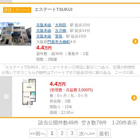
エステートTSUKUI
賃貸｜アパート
京阪本線
「
大和田
」駅 徒歩10分
京阪本線
「
古川橋
」駅 徒歩14分
京阪本線
「
萱島
」駅 徒歩23分
大阪府
門真市
大橋町
4-9
4.4
万円
築年数：築30年 ｜募集中：
1室
階数：3階建
「エステートTSUKUI」のここがイチオシ◎周辺に駅が二つあり、交通の利便性
が高いです◎こちらの物件はアパートです◎徒歩10分に駅のある、ニーズの高い
物件です◎ご希望の地域から物件の...
4.4
万
円
(管理費・共益費 3,000円)
敷：0ヶ月｜礼：0ヶ月
所在階：2階
間取り：1DK
面積：22.00㎡
該当公開件数
49
件 空き数
79
件
1-20
件表示
1
2
3
<<前へ
次へ>>
最初