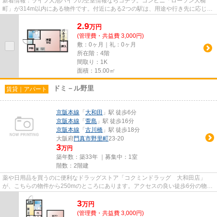
新着情報：ライフ大池ハイツの空室情報ならコチラ。コンビニ「ローソン大橋
町」が314m以内にある物件です。付近にある2つの駅は、用途や行き先に応じて
使い分けることができます。駅か...
2.9
万
円
(管理費・共益費 3,000円)
敷：0ヶ月｜礼：0ヶ月
所在階：4階
間取り：1K
面積：15.00㎡
ドミ－ル野里
賃貸｜アパート
京阪本線
「
大和田
」駅 徒歩6分
京阪本線
「
萱島
」駅 徒歩16分
京阪本線
「
古川橋
」駅 徒歩18分
大阪府
門真市
野里町
23-20
3
万円
築年数：築33年 ｜募集中：
1室
階数：2階建
薬や日用品を買うのに便利なドラッグストア「コクミンドラッグ 大和田店」
が、こちらの物件から250mのところにあります。アクセスの良い徒歩6分の物件
です。こちらの物件はアパートで...
3
万
円
(管理費・共益費 3,000円)