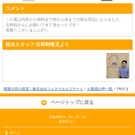
コメント
この度は内見から契約まで何から何まで大変お世話になりました。
古和利さんにお願いできて良かったです！
有難うございました(^^♪
担当スタッフ 古和利竜児より
-
寝屋川市の賃貸｜株式会社ジェネラルエステート
>
お客様の声一覧
>
YMさま
ページトップに戻る
営業時間:9：00～18：30
定休日:なし
ホーム