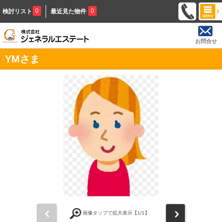
0
0
検討リスト
最近見た物件
お問合せ
YMさま
前
次
画像タップで拡大表示【
1
/1】