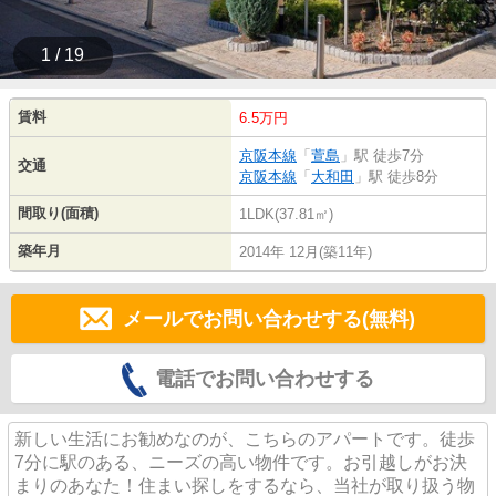
1 / 19
賃料
6.5万円
京阪本線
「
萱島
」駅 徒歩7分
交通
京阪本線
「
大和田
」駅 徒歩8分
間取り(面積)
1LDK(37.81㎡)
築年月
2014年 12月(築11年)
メールでお問い合わせする(無料)
電話でお問い合わせする
新しい生活にお勧めなのが、こちらのアパートです。徒歩
7分に駅のある、ニーズの高い物件です。お引越しがお決
まりのあなた！住まい探しをするなら、当社が取り扱う物