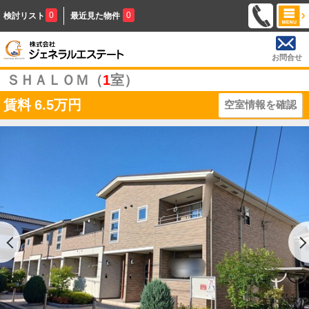
0
0
検討リスト
最近見た物件
お問合せ
ＳＨＡＬＯＭ（
1
室）
賃料
6.5万円
空室情報を確認