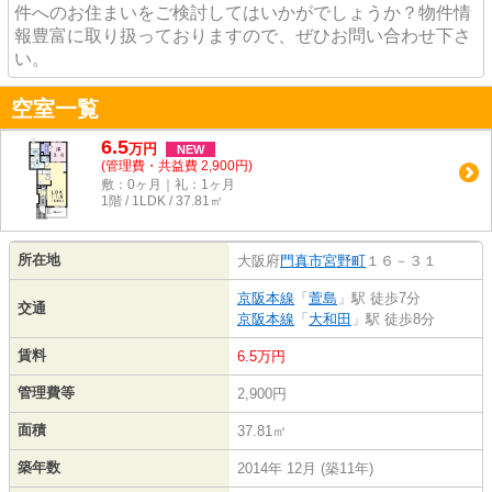
件へのお住まいをご検討してはいかがでしょうか？物件情
報豊富に取り扱っておりますので、ぜひお問い合わせ下さ
い。
空室一覧
6.5
万
円
NEW
(管理費・共益費 2,900円)
敷：0ヶ月｜礼：1ヶ月
1階 / 1LDK / 37.81㎡
所在地
大阪府
門真市
宮野町
１６－３１
京阪本線
「
萱島
」駅 徒歩7分
交通
京阪本線
「
大和田
」駅 徒歩8分
賃料
6.5万円
管理費等
2,900円
面積
37.81㎡
築年数
2014年 12月 (築11年)