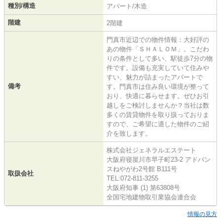
種別/構造
アパート/木造
階建
2階建
門真市近辺での物件情報：大好評の
あの物件「ＳＨＡＬＯＭ」。こだわ
りの条件として多い、駅徒歩7分の物
件です。設備も充実していて住みや
すい、魅力が詰まったアパートで
備考
す。門真市は住み良い環境が整って
おり、快適に暮らせます。ぜひお引
越しをご検討しませんか？当社は数
多くの賃貸物件を取り扱っておりま
すので、ご希望に適した物件のご紹
介を致します。
株式会社ジェネラルエステート
大阪府寝屋川市早子町23-2 アドバン
スねやがわ2号館 B111号
取扱会社
TEL:072-811-3255
大阪府知事 (1) 第63808号
全国宅地建物取引業協会連合会
情報の見方