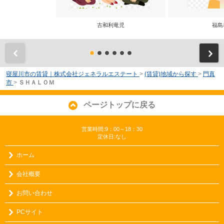
古和利竜児
福島
前
寝屋川市の賃貸｜株式会社ジェネラルエステート
>
(賃貸)地域から探す
>
門真
市
>
ＳＨＡＬＯＭ
ページトップに戻る
営業時間:9：00～18：30
定休日:なし
ホーム
会社概要
お問い合わせ
PCサイト