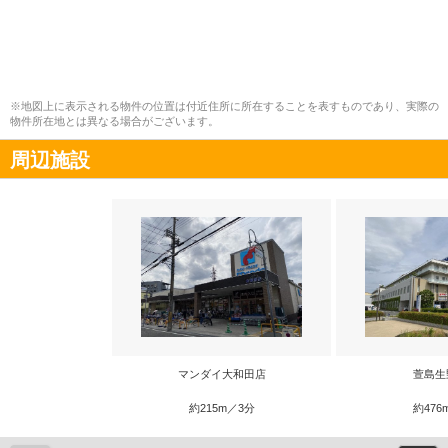
※地図上に表示される物件の位置は付近住所に所在することを表すものであり、実際の
物件所在地とは異なる場合がございます。
周辺施設
マンダイ大和田店
萱島生
約215m／3分
約476